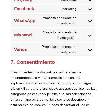
themes)
Consent
service
adsense
to
Facebook
Marketing
google-
Consent
service
analytics
to
Propósito pendiente de
polylang
WhatsApp
service
Consent
investigación
facebook
to
Propósito pendiente de
service
Mixpanel
Consent
investigación
whatsapp
to
Propósito pendiente de
service
Varios
Consent
investigación
mixpanel
to
7. Consentimiento
service
varios
Cuando visites nuestra web por primera vez, te
mostraremos una ventana emergente con una
explicación sobre las cookies. Tan pronto como hagas
clic en «Guardar preferencias», aceptas que usemos las
categorías de cookies y plugins que has seleccionado
en la ventana emergente, tal y como se describe en
esta política de cookies. Puedes desactivar el uso de