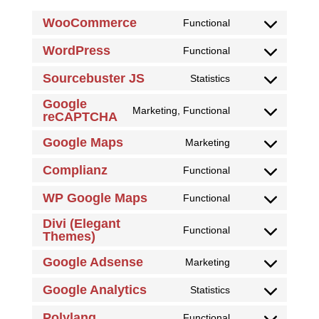
WooCommerce
Functional
Consent
to
WordPress
Functional
Consent
service
to
Sourcebuster JS
Statistics
woocommerce
Consent
service
to
Google
wordpress
Marketing, Functional
reCAPTCHA
Consent
service
to
sourcebuster-
Google Maps
Marketing
Consent
service
js
to
google-
Complianz
Functional
Consent
service
recaptcha
to
WP Google Maps
Functional
google-
Consent
service
maps
to
Divi (Elegant
complianz
Functional
Themes)
Consent
service
to
wp-
Google Adsense
Marketing
Consent
service
google-
to
divi-
maps
Google Analytics
Statistics
Consent
service
(elegant-
to
Polylang
Functional
google-