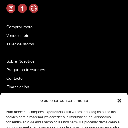
Comprar moto
Vender moto
Taller de motos
Sobre Nosotros
Preguntas frecuentes
Contacto
Financiación
Gestionar consentimiento
Aviso Legal
Para ofrecer las mejores experiencias, utilizamos tecnologías como las
Política de cookies
cookies para almacenar y/o acceder a la información del dispositivo. El
Cambios y Devoluciones
consentimiento de estas tecnologías nos permitirá procesar datos como el
comportamiento de navegación o las identificaciones únicas en este sitio.