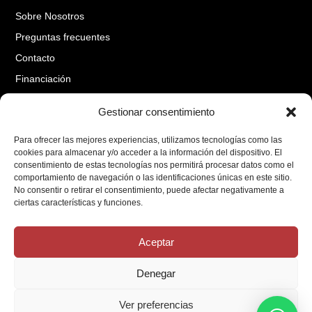
Sobre Nosotros
Preguntas frecuentes
Contacto
Financiación
Gestionar consentimiento
Aviso Legal
Para ofrecer las mejores experiencias, utilizamos tecnologías como las
Política de cookies
cookies para almacenar y/o acceder a la información del dispositivo. El
Cambios y Devoluciones
consentimiento de estas tecnologías nos permitirá procesar datos como el
comportamiento de navegación o las identificaciones únicas en este sitio.
Mi cuenta
No consentir o retirar el consentimiento, puede afectar negativamente a
ciertas características y funciones.
Financiado por la Unión Europea-Next Generation EU
Aceptar
Denegar
Ver preferencias