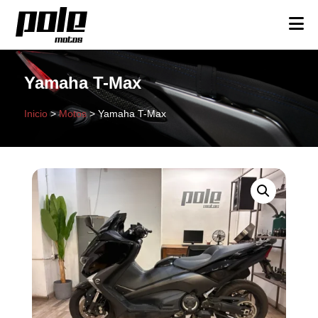
Yamaha T-Max
Inicio
>
Motos
>
Yamaha T-Max