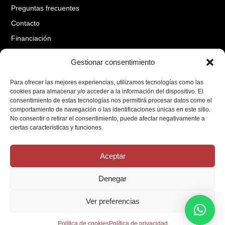
Preguntas frecuentes
Contacto
Financiación
Gestionar consentimiento
Aviso Legal
Para ofrecer las mejores experiencias, utilizamos tecnologías como las
Política de cookies
cookies para almacenar y/o acceder a la información del dispositivo. El
Cambios y Devoluciones
consentimiento de estas tecnologías nos permitirá procesar datos como el
comportamiento de navegación o las identificaciones únicas en este sitio.
Mi cuenta
No consentir o retirar el consentimiento, puede afectar negativamente a
ciertas características y funciones.
Financiado por la Unión Europea-Next Generation EU
Aceptar
Denegar
Ver preferencias
Política de cookies
Política de privacidad