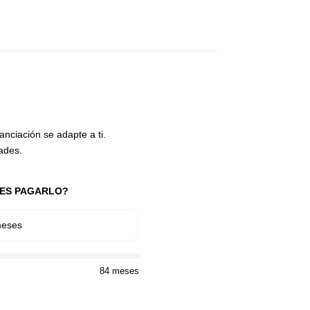
nciación se adapte a ti.
dades.
RES PAGARLO?
meses
84 meses