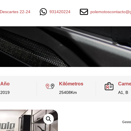
Descartes 22-24
931420224
polemotoscontacto@g
Año
Kilómetros
Carne
2019
25408Km
A1, B
Gestor