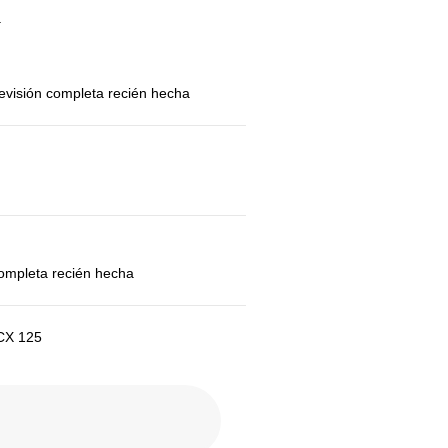
a
evisión completa recién hecha
ompleta recién hecha
CX 125