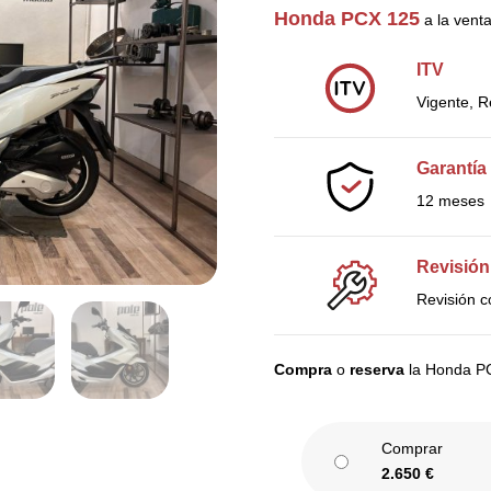
Honda PCX 125
a la vent
ITV
Vigente, R
Garantía
12 meses
Revisión
Revisión c
Compra
o
reserva
la Honda P
Comprar
2.650
€