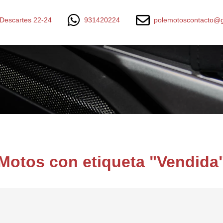
Descartes 22-24
931420224
polemotoscontacto@g
Motos con etiqueta "Vendida