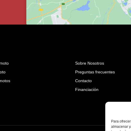
moto
Sobre Nosotros
oto
Preguntas frecuentes
 motos
Contacto
Financiación
Para ofrecer
almacenar y/