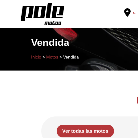
c. 
Vendida
Inicio
>
Motos
>
Vendida
Ver todas las motos