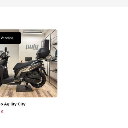
Vendida
 Agility City
0
€