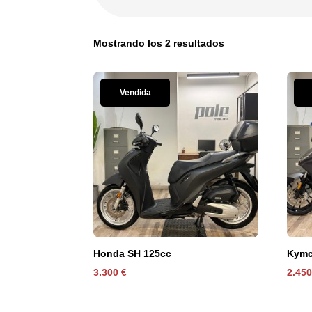
Ordenado
Mostrando los 2 resultados
por
los
últimos
Vendida
Honda SH 125cc
Kymco
3.300
€
2.45